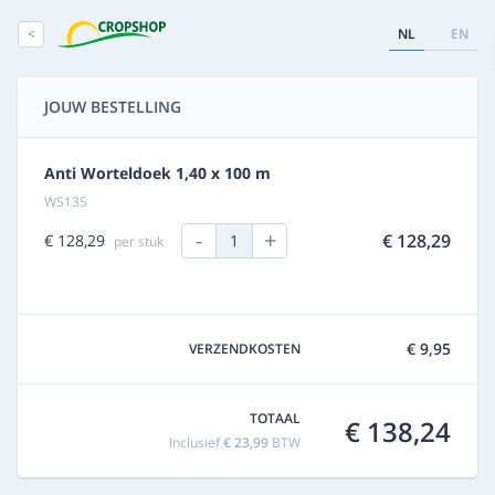
<
NL
EN
JOUW BESTELLING
Anti Worteldoek 1,40 x 100 m
WS135
-
+
€ 128,29
€ 128,29
1
per stuk
€ 9,95
VERZENDKOSTEN
TOTAAL
€ 138,24
Inclusief
€ 23,99
BTW