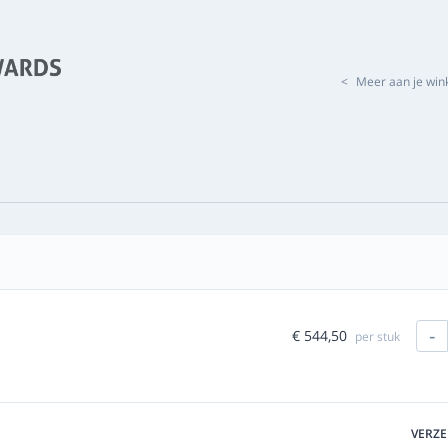
<
Meer aan je wi
-
€ 544,50
per stuk
VERZ